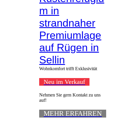
m in
IMG_5006
strandnaher
IMG_5012
IMG_7073
Premiumlage
IMG_4638
auf Rügen in
IMG_5106
Sellin
IMG_5123
Wohnkomfort trifft Exklusivität
IMG_4964
Neu im Verkauf
Nehmen Sie gern Kontakt zu uns
auf!
MEHR ERFAHREN