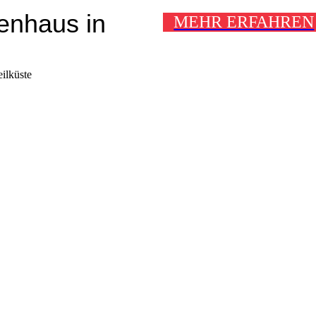
tenhaus in
MEHR ERFAHREN
eilküste