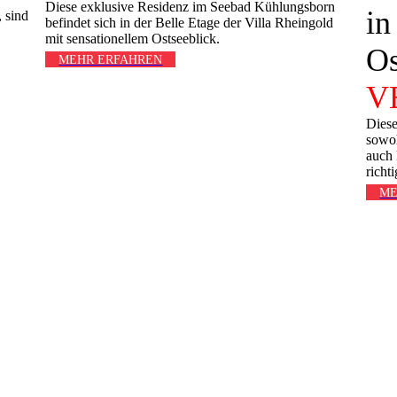
Diese exklusive Residenz im Seebad Kühlungsborn
in
 sind
befindet sich in der Belle Etage der Villa Rheingold
mit sensationellem Ostseeblick.
Os
MEHR ERFAHREN
V
Diese
sowoh
auch 
richt
ME
Auße
Wohn
Blic
Balk
Sitzb