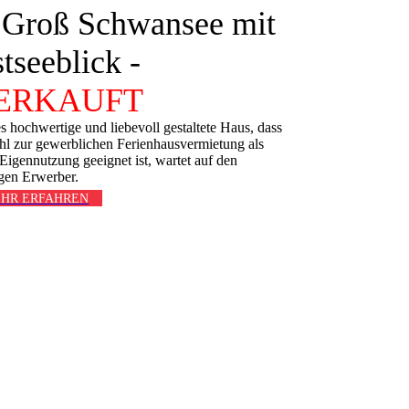
 Groß Schwansee mit
tseeblick -
ERKAUFT
s hochwertige und liebevoll gestaltete Haus, dass
l zur gewerblichen Ferienhausvermietung als
Eigennutzung geeignet ist, wartet auf den
igen Erwerber.
HR ERFAHREN
nansicht
bereich
k aus dem Schlafzimmer
on
ereich im Garten