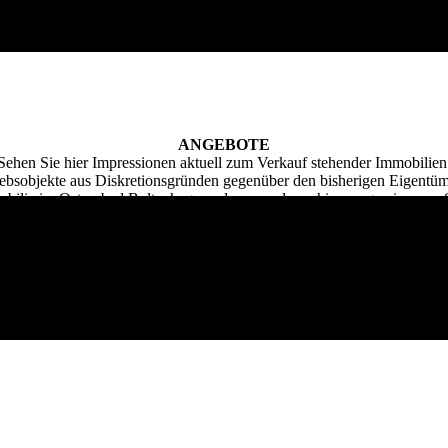
ANGEBOTE
Sehen Sie hier Impressionen aktuell zum Verkauf stehender Immobilien
riebsobjekte aus Diskretionsgründen gegenüber den bisherigen Eigentüm
ilie im Ostseebad Boltenhagen oder an anderen hier ausgewiesenen Sta
mular in Verbindung und wir übersenden Ihnen Informationen zu akt