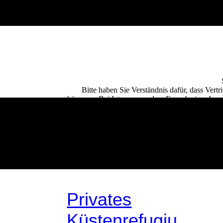
Bitte haben Sie Verständnis dafür, dass Vert
können. Bei Interesse an dem Erwerb einer Immob
oder über das Kontaktfor
Privates
Aussen
Küstenrefugiu
IMG_5020