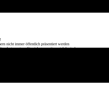
!
ern nicht immer öffentlich präsentiert werden
ndorten setzen Sie sich gern mit uns telefonisch
uellen Objekten per Mail.